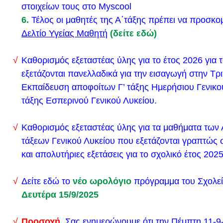
Οδηγίες και Πρόγραμμα Υγειονομικής εξέτασης & 
στοιχείων τους στο Myscool
Δοκιμασίας (αγωνίσματα) των υποψηφίων για εισα
6.
Τέλος οι μαθητές της Α΄τάξης πρέπει να προσκο
Δελτίο Υγείας Μαθητή
(δείτε εδώ)
Τ.Ε.Φ.Α.Α., ακαδημαϊκού έτους 2023-24 ΔΔΕ ΑΝ
ΑΤΤΙΚΗΣ
Καθορισμός εξεταστέας ύλης για το έτος 2026 για
Τροποποίηση στο Εθνικό Πρόγραμμα Εμβολιασμών
εξετάζονται πανελλαδικά για την εισαγωγή στην Τρ
Εφήβων 2023
(pdf)
Εκπαίδευση αποφοίτων Γ’ τάξης Ημερήσιου Γενικού
Διευκρινίσεις σχετικά με το μάθημα της Φυσικής τη
τάξης Εσπερινού Γενικού Λυκείου.
Ημερήσιου και Εσπερινού Γενικού Λυκείου
Νέο Δ.Σ. της Ένωσης Γονέων και αποτελέσματα ε
Καθορισμός εξεταστέας ύλης για τα μαθήματα των Α’
ΜΕΡΙΚΑ ΧΡΗΣΙΜΑ ΒΙΝΤΕΟ ΓΙΑ ΤΗ ΜΕΛΕΤΗ ΤΗΣ
τάξεων Γενικού Λυκείου που εξετάζονται γραπτώς 
ΦΥΣΙΚΗΣ
και απολυτήριες εξετάσεις για το σχολικό έτος 202
Προκήρυξη εισαγωγής σπουδαστών/σπουδαστριών 
Δείτε εδώ το
νέο ωρολόγιο
πρόγραμμα του Σχολεί
Εμπορικού Ναυτικού Ακαδημαϊκού Έτους 2023-24
Δευτέρα 15/9/2025
ΕΠΙΛΟΓΗ - ΚΑΤΑΝΟΜΗ ΣΤΡΑΤΙΩΤΙΚΟΥ ΠΡΟΣΩΠ
(Κατάθεση Δελτίου Απογραφής γεννηθέντων το έτο
Προσοχή.
Σας ενημερώνουμε ότι την Πέμπτη 11-9-