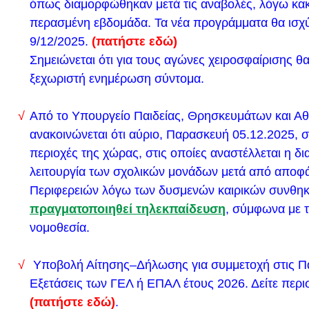
όπως διαμορφώθηκαν μετά τις αναβολές, λόγω κακ
Επιτροπής
περασμένη εβδομάδα. Τα νέα προγράμματα θα ισχύ
(
Δείτε εδώ
)
9/12/2025.
(πατήστε εδώ)
Δείτε εδώ το νέο ωρολόγιο πρόγραμμα του σχολείο
Σημειώνεται ότι για τους αγώνες χειροσφαίρισης θ
Τρίτη 23/10/2023
ξεχωριστή ενημέρωση σύντομα.
Μάθε που ψηφίζεις
Από το Υπουργείο Παιδείας, Θρησκευμάτων και Αθ
Δείτε εδώ το νέο ωρολόγιο πρόγραμμα του σχολείο
ανακοινώνεται ότι αύριο, Παρασκευή 05.12.2025, σε
Τρίτη 10/10/2023
περιοχές της χώρας, στις οποίες αναστέλλεται η δ
Ενημέρωση για νέο τρόπο εισαγωγής σπουδαστών
λειτουργία των σχολικών μονάδων μετά από αποφ
Μουσικών Σπουδών των Ανώτατων Εκπαιδευτικών
Περιφερειών λόγω των δυσμενών καιρικών συνθη
(Α.Ε.Ι.) από τις Πανελλαδικές Εξετάσεις έτους 2024
πραγματοποιηθεί τηλεκπαίδευση
, σύμφωνα με τ
Δείτε εδώ το νέο ωρολόγιο πρόγραμμα του σχολείο
νομοθεσία.
Δευτέρα 2/10/2023
Έκθεση Εξωτερικής Αξιολόγησης του Έργου της Σ
Υποβολή Αίτησης–Δήλωσης για συμμετοχή στις Π
Εξετάσεις των ΓΕΛ ή ΕΠΑΛ έτους 2026. Δείτε περι
Μονάδας (σχολικό έτος 2022-2023)
(πατήστε εδώ)
.
Σήμερα 29/9/2023 ημέρα αθλητισμού στο Λύκειο μας