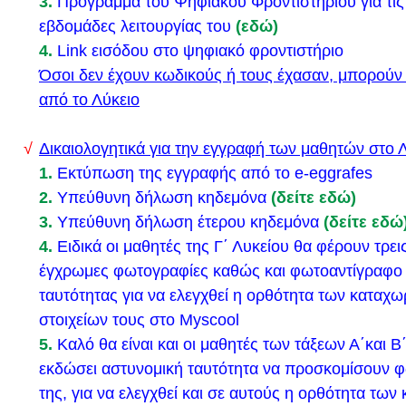
3.
Πρόγραμμα του Ψηφιακού Φροντιστηρίου για τι
Ο Διευθυντής ,ο Σύλλογος Διδασκόντων και οι μαθη
εβδομάδες λειτουργίας του
(εδώ)
Λυκείου Λυκόβρυσης, σας προσκαλούν, στην καλοκ
4.
Link εισόδου στο ψηφιακό φροντιστήριο
αποφοίτησης των μαθητών της Γ΄Λυκείου (σχ.έτου
Όσοι δεν έχουν κωδικούς ή τους έχασαν, μπορού
θα διεξαχθεί στις 28-6-2023, ημέρα Τετάρτη και ώρα
από το Λύκειο
αύλειο χώρο του σχολείου.
Θα υπάρχουν βραβεύσεις, (φωτογραφίες και video
Δικαιολογητικά για την εγγραφή των μαθητών στο 
των μαθητών), φαγητό (κεράσματα από δωρεές) κα
1.
Εκτύπωση της εγγραφής από το e-eggrafes
και χορός.
2.
Υπεύθυνη δήλωση κηδεμόνα
(δείτε εδώ)
3.
Υπεύθυνη δήλωση έτερου κηδεμόνα
(δείτε εδώ
Η παρουσία σας ,θα μας τιμήσει ιδιαίτερα.
4.
Ειδικά οι μαθητές της Γ΄ Λυκείου θα φέρουν τρε
ΓΙΑ ΤΟ ΓΕΛ ΛΥΚΟΒΡΥΣΗΣ
έγχρωμες φωτογραφίες καθώς και φωτοαντίγραφο 
Ο ΔΙΕΥΘΥΝΤΗΣ
ταυτότητας για να ελεγχθεί η ορθότητα των καταχ
ΜΑΡΜΑΓΓΙΟΛΗΣ ΙΩΑΝΝΗΣ
στοιχείων τους στο Myscool
ΠΡΟΓΡΑΜΜΑ ΕΞΕΤΑΣΕΩΝ ΜΑΪΟΥ-ΙΟΥΝΙΟΥ 202
5.
Καλό θα είναι και οι μαθητές των τάξεων Α΄και Β
ΠΡΟΓΡΑΜΜΑ ΠΑΝΕΛΛΑΔΙΚΩΝ ΕΞΕΤΑΣΕΩΝ 202
εκδώσει αστυνομική ταυτότητα να προσκομίσουν 
ΓΕΛ
της, για να ελεγχθεί και σε αυτούς η ορθότητα τω