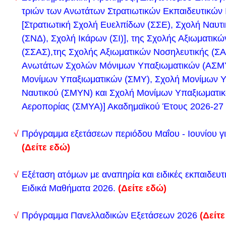
«Δημιουργία και λειτουργία Ειδικής Ψηφιακής Πλατ
τριών των Ανωτάτων Στρατιωτικών Εκπαιδευτικών 
αντιμετώπιση ενδοσχολικής βίας και φαινομένων ε
[Στρατιωτική Σχολή Ευελπίδων (ΣΣΕ), Σχολή Ναυτ
(Δείτε το εδώ)
(ΣΝΔ), Σχολή Ικάρων (ΣΙ)], της Σχολής Αξιωματικ
2.
στο ΦΕΚ Β΄ 2177/08-04-2024 δημοσιεύτηκε η με
(ΣΣΑΣ),της Σχολής Αξιωματικών Νοσηλευτικής (ΣΑ
36421/ΓΔ4/08-04-2024 Υ.Α. ΑΔΑ:ΡΘΩ646ΝΚΠΔ-5Θ
Ανωτάτων Σχολών Μόνιμων Υπαξιωματικών (ΑΣΜΥ
«Αρμοδιότητες και καθήκοντα υπεύθυνων αποδεκ
Μονίμων Υπαξιωματικών (ΣΜΥ), Σχολή Μονίμων 
στη σχολική μονάδα και τετραμελών ομάδων δράση
Ναυτικού (ΣΜΥΝ) και Σχολή Μονίμων Υπαξιωματι
Αεροπορίας (ΣΜΥΑ)] Ακαδημαϊκού Έτους 2026-27
Διευθύνσεις Εκπαίδευσης για την πρόληψη και αντ
ενδοσχολικής βίας και του εκφοβισμού».
(Δείτε το
Πρόγραμμα εξετάσεων περιόδου Μαΐου - Ιουνίου γ
(Δείτε εδώ)
Αποτελέσματα & Βράβευση Πανελλήνιου Μαθητικο
Ζωγραφικής Δείξε μας την Καρδιά σου.
Εξέταση ατόμων με αναπηρία και ειδικές εκπαιδευτ
2ο Βραβείο: Νάνσυ Τσαντζάλου, Α ́ τάξη, 1ο Γεν
Ειδικά Μαθήματα 2026.
(Δείτε εδώ)
Λυκόβρυσης Αττικής
, για το έργο Ανοίγοντας την
συγχαρητήρια μας!!! (Δείτε εδώ)
Πρόγραμμα Πανελλαδικών Εξετάσεων 2026
(Δείτ