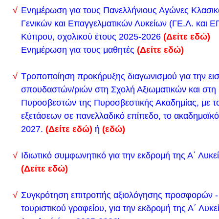
Λ.Σ.-ΕΛ.ΑΚΤ. και Δοκίμων Λιμενοφυλάκων με το σ
Ενημέρωση για τους Πανελλήνιους Αγώνες Κλασικ
Πανελλαδικών Εξετάσεων ακαδημαϊκού έτους 2024
Γενικών και Επαγγελματικών Λυκείων (ΓΕ.Λ. και Ε
Προθεσμία υποβολής εδώ.
Κύπρου, σχολικού έτους 2025-2026
(Δείτε εδώ)
Προκήρυξη εδώ.
Ενημέρωση για τους μαθητές
(Δείτε εδώ)
Εισαγωγή μαθητών/τριών στα Πρότυπα και Πειραμα
Τροποποίηση προκήρυξης διαγωνισμού για την ει
(Νηπιαγωγεία, Δημοτικά Σχολεία, Γυμνάσια και Λύκε
σπουδαστών/ριών στη Σχολή Αξιωματικών και στη
Εκκλησιαστικά Σχολεία για το σχολικό έτος 2024-2
Πυροσβεστών της Πυροσβεστικής Ακαδημίας, με τ
Περισσότερες πληροφορίες στα παρακάτω δελτία τ
εξετάσεων σε πανελλαδικό επίπεδο, το ακαδημαϊκό
Δελτίο τύπου 1
2027.
(Δείτε εδώ)
ή
(εδώ)
Δελτίο τύπου 2
Προθεσμία υποβολής δικαιολογητικών για τη συμ
Ιδιωτικό συμφωνητικό για την εκδρομή της Α΄ Λυκε
στις προκαταρκτικές εξετάσεις των Στρατιωτικών 
(Δείτε εδώ)
ακαδημαϊκού έτους 2024-2025
Συγκρότηση επιτροπής αξιολόγησης προσφορών -
Προθεσμία εδώ
τουριστικού γραφείου, για την εκδρομή της Α΄ Λυκ
Προκήρυξη εδώ