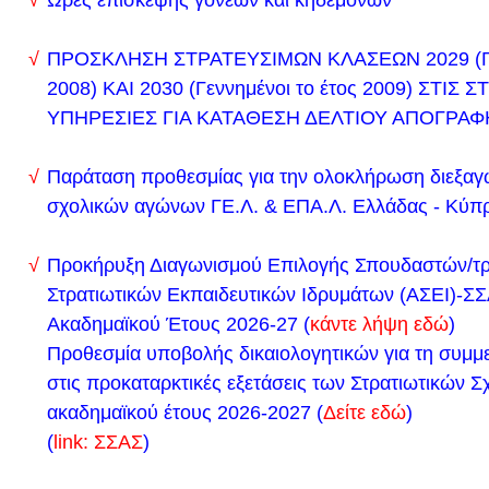
Ώρες επίσκεψης γονέων και κηδεμόνων
Πυροσβεστικής Ακαδημίας, στις Α.Ε.Ν., στις σχολέ
Σημαιοφόρων Λιμενικού Σώματος και Λιμενοφυλάκω
ΠΡΟΣΚΛΗΣΗ ΣΤΡΑΤΕΥΣΙΜΩΝ ΚΛΑΣΕΩΝ 2029 (Γεν
Α.Σ.Τ.Ε. του Υπουργείου Τουρισμού, από το ακαδη
2008) ΚΑΙ 2030 (Γεννημένοι το έτος 2009) ΣΤΙΣ 
2025 και εφεξής.
ΥΠΗΡΕΣΙΕΣ ΓΙΑ ΚΑΤΑΘΕΣΗ ΔΕΛΤΙΟΥ ΑΠΟΓΡΑΦ
ΣΤΡΑΤΟΛΟΓΙΚΗ ΥΠΗΡΕΣΙΑ ΑΝΑΤΟΛΙΚΗΣ ΑΤΤΙΚΗ
Παράταση προθεσμίας για την ολοκλήρωση διεξαγ
ΠΡΟΣΚΛΗΣΗ ΣΤΡΑΤΕΥΣΙΜΩΝ ΚΛΑΣΗΣ 2027
σχολικών αγώνων ΓΕ.Λ. & ΕΠΑ.Λ. Ελλάδας - Κύπ
«Ενεργοποίηση Επταμελών Επιτροπών για έκδοση
Διαπίστωσης Πάθησης για την Εισαγωγή στην Τρι
Προκήρυξη Διαγωνισμού Επιλογής Σπουδαστών/τ
Εκπαίδευση ατόμων που πάσχουν από σοβαρές πα
Στρατιωτικών Εκπαιδευτικών Ιδρυμάτων (ΑΣΕΙ)-
ακαδημαϊκό έτος 2024-25»
Ακαδημαϊκού Έτους 2026-27 (
κάντε λήψη εδώ
)
Πατήστε εδώ για τα ενημερωθείτε σχετικά
Προθεσμία υποβολής δικαιολογητικών για τη συμ
Για την αίτηση σε μορφή (doc) πατήστε εδώ
στις προκαταρκτικές εξετάσεις των Στρατιωτικών 
Δείτε εδώ το νέο ωρολόγιο πρόγραμμα του σχολείο
ακαδημαϊκού έτους 2026-2027 (
Δείτε εδώ
)
(
link: ΣΣΑΣ
)
Δευτέρα 11/12/2023
Ψυχολόγοι στα σχολεία: Δυνατότητα να συνομιλούν