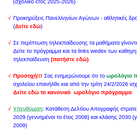
(σχολικό έτος 2025-2026)
Η κατάληψη του Σχολείου μας σταματά σήμερα το μ
και από 19/1/24 τα μαθήματα θα γίνονται δια ζώσης
Προκηρύξεις Πανελληνίων Αγώνων - αθλητικές δρα
Το Λύκειο μας από 16/1/2024 τελεί υπό κατάληψη 
(
Δείτε εδώ
)
γίνονται με τηλεκπαίδευση. Links Wedex για τηλε
ΠΑΝΕΛΛΑΔΙΚΕΣ 2024_Α΄ΦΑΣΗ_ΓΡΑΠΤΑ ΕΞΕΤ
Σε περίπτωση τηλεκπαίδευσης τα μαθήματα γίνοντ
ΜΑΘΗΤEΣ ΜΕ ΠΑΡΑΤΑΣΗ ΧΡΟΝΟΥ_ΟΔΗΓΙΕΣ Κ
Δείτε το πρόγραμμα και τα links wedex των καθηγη
ΣΤΟΙΧΕΙΩΝ ΚΑΙ ΑΠΟΣΤΟΛΗΣ ΔΙΚΑΙΟΛΟΓΗΤΙΚΩ
τηλεκπαίδευση
(πατήστε εδώ)
1.
ΟΔΗΓΙΕΣ ΣΧΕΤΙΚΑ ΜΕ ΤΗΝ ΑΠΟΣΤΟΛΗ ΤΩΝ
Προσοχή!!!
Σας ενημερώνουμε ότι το
ωρολόγιο 
ΔΙΚΑΙΟΛΟΓΗΤΙΚΩΝ
(εδώ)
σχολείου επανήλθε και από την τρίτη 24/2/2026 ισχ
2.
Διευκρινιστικές οδηγίες ως προς το Κεφάλαιο Γ τ
Δείτε εδώ το κανονικό ωρολόγιο πρόγραμμα
Φ.251/ 2843 /Α5/12-1-2023 εγκυκλίου της Δ/νσης 
Πιστοποιήσεων
(εδώ)
Υπενθύμιση
: Κατάθεση Δελτίου Απογραφής στρατ
Ενημέρωση για τη λήψη μέτρων προστασίας για τη
2029 (γεννημένοι το έτος 2008) και κλάσης 2030 (γ
μετάδοσης λοιμώξεων του αναπνευστικού
2009)
Ενημέρωση σχετικά με τις απουσίες μαθητών/τρι