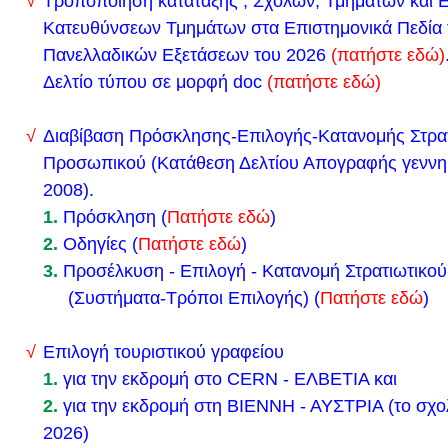
Τροποποίηση κατάταξης , Σχολών, Τμημάτων και 
Δείτε εδώ το νέο ωρολόγιο πρόγραμμα του σχολείο
Κατευθύνσεων Τμημάτων στα Επιστημονικά Πεδία
Πανελλαδικών Εξετάσεων του 2026
(πατήστε εδώ)
Δευτέρα 25/9/2023
Δελτίο τύπου σε μορφή doc
(πατήστε εδώ)
Αγαπητοί γονείς και κηδεμόνες των μαθητών του 
Λυκόβρυσης, Ο Σύλλογος Διδασκόντων και διευθυν
Διαβίβαση Πρόσκλησης-Επιλογής-Κατανομής Στρα
Λυκόβρυσης σας καλούν σε συνάντηση στο χώρο Λ
Προσωπικού (Κατάθεση Δελτίου Απογραφής γεννηθ
Τετάρτη 27 Σεπτεμβρίου 2023 και ώρα 18.00 μ.μ Θ
2008).
Συνάντησης: Α) Ενημέρωση για τα μαθήματα του Λυκ
1.
Πρόσκληση
(
Πατήστε εδώ
)
απαιτήσεις που αυτά έχουν. Ενημέρωση για τους κ
2.
Οδηγίες
(
Πατήστε εδώ
)
σχολείου. Γνωριμία με τους εκπαιδευτικούς του Λυκ
3.
Προσέλκυση - Επιλογή - Κατανομή Στρατιωτικο
τους χώρους του Λυκείου. Β) Πρόσκληση από τον 
(Συστήματα-Τρόποι Επιλογής) (
Πατήστε εδώ
)
σχολείου για δημιουργία Συλλόγου Γονέων και Κη
Επιλογή τουριστικού γραφείου
Λυκείου Λυκόβρυσης, ο οποίος θα συμβάλει στην 
1.
για την εκδρομή στο CERN - ΕΛΒΕΤΙΑ και
προβλημάτων του σχολείου και στην καλύτερη πα
2.
για την εκδρομή στη ΒΙΕΝΝΗ - ΑΥΣΤΡΙΑ (το σχολ
προόδου και της ανάπτυξης των μαθητών.
2026
)
Με εκτίμηση, Μιχάλης Πάτσης Διευθυντής του 