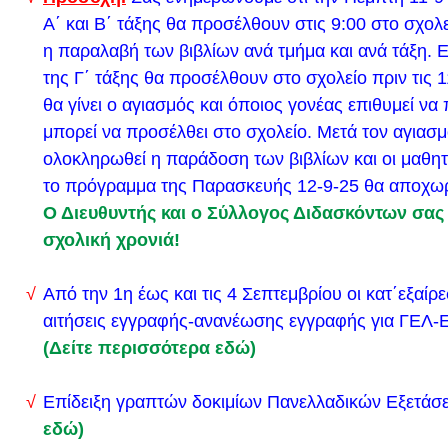
Υπενθύμιση (εδώ)
Α΄ και Β΄ τάξης θα προσέλθουν στις 9:00 στο σχολε
Ενημέρωση για την έκδοση προκήρυξης διαγωνισμο
η παραλαβή των βιβλίων ανά τμήμα και ανά τάξη. Ε
εισαγωγή υποψηφίων στις σχολές Αξιωματικών κα
της Γ΄ τάξης θα προσέλθουν στο σχολείο πριν τις 1
της Πυροσβεστικής Ακαδημίας ακαδημαϊκού έτους 
θα γίνει ο αγιασμός και όποιος γονέας επιθυμεί να
Ενημέρωση (εδώ)
μπορεί να προσέλθει στο σχολείο. Μετά τον αγιασ
ολοκληρωθεί η παράδοση των βιβλίων και οι μαθη
Προκήρυξη (εδώ)
το πρόγραμμα της Παρασκευής 12-9-25 θα αποχω
Σας ενημερώνουμε ότι το σχολείο θα λειτουργή
Ο Διευθυντής και ο Σύλλογος Διδασκόντων σας 
Πέμπτη 9/2/2023, από τις 10:00 το πρωί
σχολική χρονιά!
Σύμφωνα με απόφαση του Δήμου Λυκόβρυσης Πεύκ
Τετάρτη 8/2/2023 τα σχολεία θα παραμείνουν κλεισ
Από την 1η έως και τις 4 Σεπτεμβρίου οι κατ΄εξαίρ
Links Wedex για τηλεκπαίδευση (εδώ)
αιτήσεις εγγραφής-ανανέωσης εγγραφής για ΓΕ
Αποστολή ανθρωπιστικής βοήθειας προς τους σει
(Δείτε περισσότερα εδώ)
Τουρκίας και της Συρίας από την Περιφέρεια Αττικ
με το «Όλοι Μαζί Μπορούμε» και τους Δήμους
Επίδειξη γραπτών δοκιμίων Πανελλαδικών Εξετά
εδώ)
Προκήρυξη διαγωνισμού για εισαγωγή ιδιωτών στι