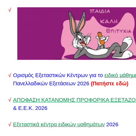
Το έργο (εδώ)
Περιγραφή του έργου (εδώ)
Ορισμός Εξεταστικών Κέντρων για το
ειδικό μάθημ
Πανελλαδικών Εξετάσεων 2026
(Πατήστε εδώ)
ΑΠΟΦΑΣΗ ΚΑΤΑΝΟΜΗΣ ΠΡΟΦΟΡΙΚΑ ΕΞΕΤΑΖ
& Ε.Ε.Κ. 2026
Εξεταστικά κέντρα ειδικών μαθημάτων
2026