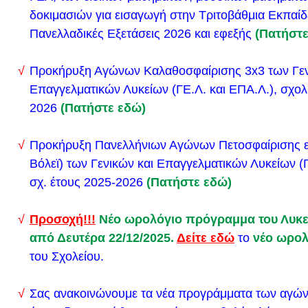
Συγκρότηση επιτροπής αξιολόγησης προσφορών ε
δοκιμασιών για εισαγωγή στην Τριτοβάθμια Εκπαίδε
Πανελλαδικές Εξετάσεις 2026 και εφεξής
(Πατήστε
Άουσβιτς της Πολωνίας και Επιλογή τουριστικού γ
Δείτε εδώ το νέο ωρολόγιο πρόγραμμα του σχολείο
Προκήρυξη Αγώνων Καλαθοσφαίρισης 3x3 των Γεν
Δευτέρα 20/11/2023
Επαγγελματικών Λυκείων (ΓΕ.Λ. και ΕΠΑ.Λ.), σχολ
Σημαντική Ενημέρωση από το Γενικό Επιτελείο Εθν
2026
(Πατήστε εδώ)
ΚΑΤΑΘΕΣΗ ΔΕΛΤΙΟΥ ΑΠΟΓΡΑΦΗΣ ΓΕΝΝΗΘΕΝΤ
2006
Προκήρυξη Πανελλήνιων Αγώνων Πετοσφαίρισης ε
(καταληκτική ημερομηνία: 31 Μαρτίου 2024)
Βόλεϊ) των Γενικών και Επαγγελματικών Λυκείων (Γ
Δείτε εδώ το νέο ωρολόγιο πρόγραμμα του σχολείο
σχ. έτους 2025-2026
(Πατήστε εδώ)
Τρίτη 6/11/2023
Προσοχή!!!
Νέο ωρολόγιο πρόγραμμα του Λυκεί
Συγκρότηση επιτροπής αξιολόγησης προσφορών
από Δευτέρα 22/12/2025.
Δείτε εδώ
το
νέο ωρολ
εκδρομής της Γ΄ τάξης στα Χανιά και Επιλογή τουρ
του Σχολείου.
Σας ενημερώνουμε ότι τη Τετάρτη 27/9/2023 πραγ
εκλογές στο Σύλλογο Γονέων και Κηδεμόνων Λυκε
Σας ανακοινώνουμε τα νέα προγράμματα των αγώνων
για την ανάδειξη νέου Διοικητικού Συμβουλίου και 