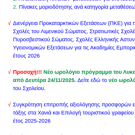
πληροφορίες για το Κρατικό Πιστοποιητικό Γλωσσο
2.
Πίνακες μοριοδότησης ανά κατηγορία μεταθέσε
εξετάσεις για την απόκτησή του.
Διεύθυνση Εξετάσεων και Πιστοποιήσεων
Διενέργεια Προκαταρκτικών Εξετάσεων (ΠΚΕ) για 
Τμήμα Γ’ Εξετάσεων Κρατικών Πιστοποιητικών
Σχολές του Λιμενικού Σώματος, Στρατιωτικές Σχολέ
Το ενημερωτικό έντυπο εδώ
Πυροσβεστικού Σώματος, Σχολές Ελληνικής Αστυνο
Δείτε εδώ το νέο ωρολόγιο πρόγραμμα του σχολείο
Υγειονομικών Εξετάσεων για τις Ακαδημίες Εμπορι
Δευτέρα 18/9/2023
έτους 2026
Ο αγιασμός για την έναρξη της νέας σχολικής χρον
Προσοχή!!!
Νέο ωρολόγιο πρόγραμμα του Λυκεί
πραγματοποιηθεί τη Δευτέρα 11/9/2023 ώρα 10:30
από Δευτέρα 24/11/2025.
Δείτε εδώ το
νέο ωρολ
οι μαθητές να προσέλθουν στο σχολείο το αργότερ
του Σχολείου.
Από τη Δευτέρα 11-09-2023 και ώρα 12.00 έως και
Παρασκευή 15-09-2023 και ώρα 23.59 θα υποβάλλ
Συγκρότηση επιτροπής αξιολόγησης προσφορών ε
οι εκπρόθεσμες ηλεκτρονικές αιτήσεις εγγραφής κ
τάξης στα Χανιά και Επιλογή τουριστικού γραφείου 
εγγραφής για ΓΕ.Λ. ή ΕΠΑ.Λ..
έτος 2025-2026
Οι μαθητές/τριες που θα υποβάλουν αίτηση κατά τ