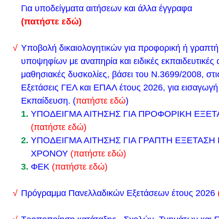
Για υποδείγματα αιτήσεων και άλλα έγγραφα
παρακάτω εκδηλώσεις:
(πατήστε εδώ)
8:45 -9:15 ΧΟΡΕΥΤΙΚΑ
9:30-10:10 ΠΟΔΟΣΦΑΙΡΟ Α-Β. Ο ΝΙΚΗΤΗΣ ΜΕ Τ
Υποβολή δικαιολογητικών για προφορική ή γραπτή
10:15-10:50 ΜΠΑΣΚΕΤ Α-Β
υποψηφίων με αναπηρία και ειδικές εκπαιδευτικές α
11:00-11:35 ΠΟΔΟΣΦΑΙΡΟ Ν-Γ. Ο ΝΙΚΗΤΗΣ ΜΕ Τ
μαθησιακές δυσκολίες, βάσει του Ν.3699/2008, στι
11:45-12:20 ΜΠΑΣΚΕΤ Ν-Γ. Ο ΝΙΚΗΤΗΣ ΜΕ ΤΗ Γ.
Εξετάσεις ΓΕΛ και ΕΠΑΛ έτους 2026, για εισαγωγή
VOLLEY
Εκπαίδευση.
(
πατήστε εδώ
)
1.
ΥΠΟΔΕΙΓΜΑ ΑΙΤΗΣΗΣ ΓΙΑ ΠΡΟΦΟΡΙΚΗ ΕΞΕΤ
9:30 – 9:50 Α-Β
(πατήστε εδώ)
10:00 – 10:20 Β-Γ
2.
ΥΠΟΔΕΙΓΜΑ ΑΙΤΗΣΗΣ ΓΙΑ ΓΡΑΠΤΗ ΕΞΕΤΑΣΗ
ΤΑΥΤΟΧΡΟΝΑ ΥΠΗΡΧΕ ΣΤΟ ΧΩΡΟ PING-PONG
ΧΡΟΝΟΥ
(πατήστε εδώ)
ΤΕΛΟΣ ΛΕΙΤΟΥΡΓΗΣΕ ΕΚΘΕΣΗ ΒΙΒΛΙΟΥ
3.
ΦΕΚ
(πατήστε εδώ)
Ευχαριστούμε την Κυρία Κωσταντογιωργιάκου και 
συνέβαλλαν στην ωραία εκδήλωση
Πρόγραμμα Πανελλαδικών Εξετάσεων έτους 2026
Αναρτήθηκε ο νέος εσωτερικός κανονισμός του σχο
διαβούλευση
(δείτε τον εδώ)