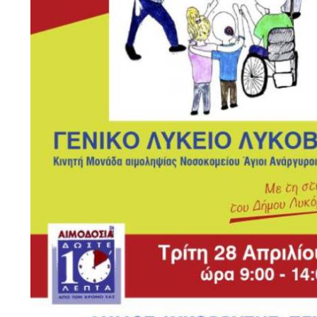
Προγράμματα Σπουδών όλων των Τμημάτων του. 
περιλαμβάνει:
*Χαιρετισμό από τον Αντιπρύτανη του ΟΠΑ Καθηγη
* Παρουσιάσεις των 8 Τμημάτων του ΟΠΑ από το
Καθηγητές
* Φοιτητές κάθε Τμήματος θα μιλήσουν για τη δική 
τις σπουδές τους
*Προοπτικές Απασχόλησης από το Γραφείο Διασύ
Για την παρακολούθηση της διαδικτυακής ενημερω
παρακαλούμε όπως δηλώσετε συμμετοχή:
Δηλώσεις Συμμετοχής (εδώ)
Ερωτήματα (εδώ)
Κανάλι παρακολούθησης της εκδήλωσης (εδώ)
Συστάσεις της Εθνικής Επιτροπής Εμβολιασμών γι
έναντι της ιλαράς