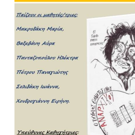
ΕΚΕΦΕ "Δημόκριτος" σας προωθούμε ενημέρωση γ
Επιστημονικά Εργαστήρια που διοργανώνει το ΙΒΕ γ
Λυκείου.
Προθεσμία υποβολής αιτήσεων συμμετοχή
Ιουνίου 2024. Για περισσότερες πληροφορίες επισκ
ιστότοπο http://bio.demokritos.gr/el/announcement
summercamp
(εδώ)
Ο Δήμος Λυκόβρυσης – Πεύκης στηρίζει τα παιδιά κα
τους, υλοποιώντας πρόγραμμα καλοκαιρινής απασ
πολλές αθλητικές, καλλιτεχνικές και δημιουργικές δ
προθεσμία υποβολής πήρε παράταση έως και την 
περισσότερα (εδώ)
Από το Υπουργείο Παιδείας, Θρησκευμάτων και Αθ