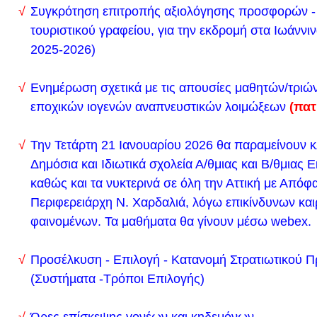
19, για το σχολικό έτος 2023-2024
Συγκρότηση επιτροπής αξιολόγησης προσφορών -
τουριστικού γραφείου, για την εκδρομή στα Ιωάννιν
Σας ενημερώνουμε ότι η είσοδος στο ΓΕΛ Λυκόβρυσ
2025-2026)
το επόμενο διάστημα και για όσο χρειαστεί από την Ο
στην είσοδο της Οδού Κόττου γίνονται εργασίες και
Ενημέρωση σχετικά με τις απουσίες μαθητών/τριώ
παραμένει κλειστή.
εποχικών ιογενών αναπνευστικών λοιμώξεων
(πατ
Δείτε εδώ το νέο ωρολόγιο πρόγραμμα του σχολείο
Δευτέρα 8/1/202
4
Την Τετάρτη 21 Ιανουαρίου 2026 θα παραμείνουν κ
Υπουργική Απόφαση Φ.251/139828/Α5/2023 - ΦΕΚ
Δημόσια και Ιδιωτικά σχολεία Α/θμιας και Β/θμιας
2023. Συντελεστές Ελάχιστης Βάσης Εισαγωγής (Ε
καθώς και τα νυκτερινά σε όλη την Αττική με Απόφ
τμημάτων ή εισαγωγικών κατευθύνσεων, καθώς και
Περιφερειάρχη Ν. Χαρδαλιά, λόγω επικίνδυνων και
φαινομένων. Τα μαθήματα θα γίνουν μέσω webex.
Ελάχιστης Βάσης Εισαγωγής (Ε.Β.Ε.) ειδικών μαθ
μαθημάτων και πρακτικών δοκιμασιών για την συμ
Προσέλκυση - Επιλογή - Κατανοµή Στρατιωτικού 
υποψηφίων των πανελλαδικών εξετάσεων στη διαδ
(Συστήµατα -Τρόποι Επιλογής)
για εισαγωγή στα Α.Ε.Ι., στις Α.Ε.Α., στις σχολές τω
Α.Σ.Σ.Υ., στη Σ.Σ.Α.Σ., στις σχολές της Αστυνομική