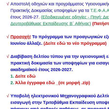
Αποστολή οδηγιών και προγράμματος Υγειονομική
Πρακτικής Δοκιμασίας υποψηφίων για τα
Τ.Ε.Φ.Α.
έτους 2026-27.
(
Εξειδικευμένες οδηγίες - Πηγή: Δ
Δευτεροβάθμιας Εκπαίδευσης Β΄ Αθήνας)
(Πατήστ
Προσοχή!
Το πρόγραμμα των προαγωγικών εξ
Ιουνίου άλλαξε.
(Δείτε εδώ το νέο πρόγραμμα)
Διαβίβαση δελτίου τύπου για την υγειονομική ε
πρακτική δοκιμασία των υποψηφίων για εισα
ακαδημαϊκού έτους 2026-2027.
1.
Δείτε εδώ
2.
Άλλα έγγραφα εδώ _(σε μορφή .zip)
Προετοιμασία για την έναρξη λειτουργίας της εφαρ
για το σχολικό έτος 2024-2025. Δείτε τα παρακάτω
Υποβολή ηλεκτρονικού Μηχανογραφικού Δελτίο
1.
εισαγωγή στην Τριτοβάθμια Εκπαίδευση υποψ
προετοιμασία