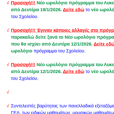
Προσοχή!!!
Νέο ωρολόγιο πρόγραμμα του Λυκεί
χωρίς την συναίνεση των γονιών - Υπεγράφη η εγκ
από Δευτέρα 19/1/2026.
Δείτε εδώ
το
νέο ωρολό
Σας ενημερώνουμε ότι στο Λύκειο μας,παρέχεται η
του Σχολείου.
ψυχοκοινωνικής υποστήριξης, ενημέρωσης και συ
μαθητές (κατόπιν γραπτής συγκατάθεσης γονέων- 
Προσοχή!!!
Έγιναν κάποιες αλλαγές στο πρόγ
εκπαιδευτικούς, γονείς και κηδεμόνες, με στόχο τ
παρακαλώ δείτε ξανά το Νέο ωρολόγιο πρόγρα
ψυχοσυναισθηματικής υγείας των παραπάνω και 
που θα ισχύει από Δευτέρα 12/1/2026.
Δείτε εδ
όλης της σχολικής κοινότητας.
ωρολόγιο
πρόγραμμα του Σχολείου.
Δείτε εδώ σημείωμα της ψυχολόγου.
Προσοχή!!!
Νέο ωρολόγιο πρόγραμμα του Λυκεί
Δείτε εδώ την υπεύθυνη δήλωση που απαιτείται.
από Δευτέρα 12/1/2026.
Δείτε εδώ
το
νέο ωρολό
Υποβολή δικαιολογητικών για προφορική ή γραπτή
του Σχολείου.
υποψηφίων με αναπηρία και ειδικές εκπαιδευτικές α
μαθησιακές δυσκολίες, βάσει του Ν.3699/2008, στι
Εξετάσεις ΓΕΛ και ΕΠΑΛ έτους 2024, για εισαγωγή
Εκπαίδευση.
Συντελεστές βαρύτητας των πανελλαδικά εξεταζό
ΜΑΘΗΤΙΚΟΣ ΚΑΝΟΝΙΣΜΟΣ ΤΟΥ ΣΧΟΛΕΙΟΥ
ΓΕΛ, των ειδικών μαθημάτων, μουσικών μαθημάτω