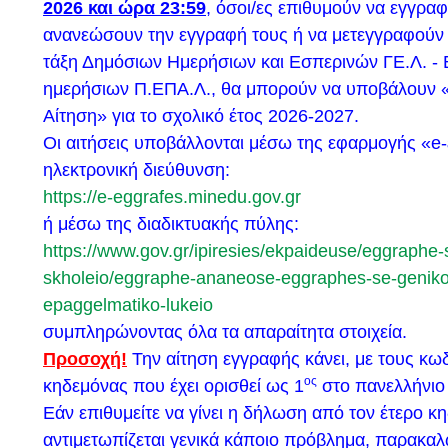
2026 και ώρα 23:59
, όσοι/ες επιθυμούν να εγγραφ
Υποβολή δικαιολογητικών(εδώ)
Αίτηση νίκης(εδώ)
ανανεώσουν την εγγραφή τους ή να μετεγγραφούν
τάξη Δημόσιων Ημερήσιων και Εσπερινών ΓΕ.Λ. - 
ΠΡΟΓΡΑΜΜΑ ΕΞΕΤΑΣΕΩΝ ΤΕΦΑΑ
ημερήσιων Π.ΕΠΑ.Λ., θα μπορούν να υποβάλουν 
ΟΔΗΓΙΕΣ ΔΙΚΑΙΟΛΟΓΗΤΙΚΑ ΥΠΟΨΗΦΙΩΝ
(εδώ)
Αίτηση» για το σχολικό έτος 2026-2027.
Οι αιτήσεις υποβάλλονται μέσω της εφαρμογής «e
ΠΡΟΓΡΑΜΜΑ 2024
(εδώ)
ηλεκτρονική διεύθυνση:
https://e-eggrafes.minedu.gov.gr
Με χαρά σας προσκαλούμε στην εκδήλωση του Δ
ή μέσω της διαδικτυακής πύλης:
Πεύκης προς τιμήν των επιτυχόντων/ουσών στην Τ
https://www.gov.gr/ipiresies/ekpaideuse/eggraphe-
Εκπαίδευση (σχολ. έτος 2022-2023). Η εκδήλωση 
skholeio/eggraphe-ananeose-eggraphes-se-geniko
πραγματοποιηθεί το Σάββατο 18 Μαΐου 2024, στις 
epaggelmatiko-lukeio
στο Δημοτικό Θέατρο Πεύκης. (
Η πρόσκληση εδώ
).
συμπληρώνοντας όλα τα απαραίτητα στοιχεία.
Προσοχή!
Την αίτηση εγγραφής κάνει, με τους κωδ
ΠΡΟΚΗΡΥΞΗ: 27ου ΑΓΩΝΑΣ ΔΡΟΜΟΥ ΣΤΟ ΔΑ
ος
κηδεμόνας που έχει ορισθεί ως 1
στο πανελλήνιο 
Εάν επιθυμείτε να γίνει η δήλωση από τον έτερο κ
2024. Αφιερωμένος στη μνήμη του «ΤΑΣΟΥ ΜΙΖ
αντιμετωπίζεται γενικά κάποιο πρόβλημα, παρακα