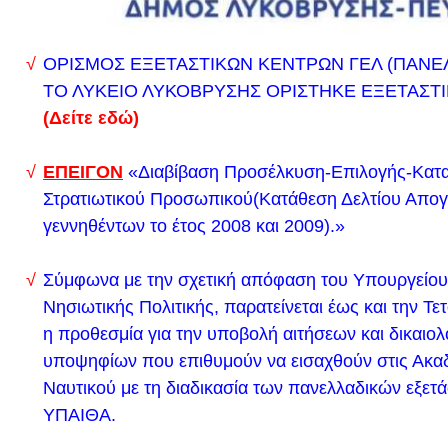
Περισσότερα (
εδώ
)
Από Δευτέρα 26/2/2024 επανέρχεται το παλαιό ωρ
ΟΡΙΣΜΟΣ ΕΞΕΤΑΣΤΙΚΩΝ ΚΕΝΤΡΩΝ ΓΕΛ (ΠΑΝΕΛ
πρόγραμμα (
Δείτε το εδώ
)
ΤΟ ΛΥΚΕΙΟ ΛΥΚΟΒΡΥΣΗΣ ΟΡΙΣΤΗΚΕ ΕΞΕΤΑΣΤ
Νέο ωρολόγιο πρόγραμμα που ισχύει από 21/2/202
(Δείτε εδώ)
23/2/2024
Δείτε εδώ το νέο ωρολόγιο πρόγραμμα του σχολείο
ΕΠΕΙΓΟΝ
«Διαβίβαση Προσέλκυση-Επιλογής-Κατ
Δευτέρα 5/2/2024
Στρατιωτικού Προσωπικού(Κατάθεση Δελτίου Απο
Σας ενημερώνουμε ότι την
Πέμπτη 8/2/2024 και ώρ
γεννηθέντων το έτος 2008 και 2009).»
δοθούν στο Λύκειο Λυκόβρυσης οι βαθμολογίες τ
τετραμήνου.
Σύμφωνα με την σχετική απόφαση του Υπουργείου 
Νησιωτικής Πολιτικής, παρατείνεται έως και την Τ
Συγκρότηση επιτροπής αξιολόγησης προσφορών ε
η προθεσμία για την υποβολή αιτήσεων και δικαιο
Β' τάξης (Θεσσαλονίκη - Ιωάννινα αντίστοιχα) και 
υποψηφίων που επιθυμούν να εισαχθούν στις Ακα
τουριστικού γραφείου
Ναυτικού με τη διαδικασία των πανελλαδικών εξετ
Προθεσμία υποβολής δικαιολογητικών για τη συμ
ΥΠΑΙΘΑ.
στις προκαταρκτικές εξετάσεις των Σχολών Δοκίμ