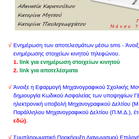
υπενθυμίζουμε ότι
η υγειονομική εξέταση και πρακτ
(Αγωνίσματα) των υποψηφίων για τα Τ.Ε.Φ.Α.Α., θ
τη Δευτέρα 17 Ιουνίου 2024 μέχρι και την Παρασκε
2024. (δείτε εδώ το δελτίο τύπου του υπουργείου)
Ενημέρωση των αποτελεσμάτων μέσω sms - Άνοιξ
Υπενθύμιση για την έκδοση προκήρυξης διαγωνισμ
ενημέρωσης στοιχείων κινητού τηλεφώνου
.
εισαγωγή υποψηφίων στις Σχολές των Ακαδημιών
1.
link για ενημέρωση στοιχείων κινητού
Ναυτικού
2.
link για αποτελέσματα
ΣΧΟΛΙΚΟΣ ΕΚΦΟΒΙΣΜΟΣ - ΔΕΝ ΕΙΣΑΙ ΜΟΝΟΣ! 
Άνοιξε η Εφαρμογή Μηχανογραφικού Σχολικής Μον
Δείτε εδώ τις αφίσες
δημιουργία Κωδικού Ασφαλείας των υποψηφίων Γ
ηλεκτρονική υποβολή Μηχανογραφικού Δελτίου (Μ.
Σας γνωστοποιούμε ότι:
Παράλληλου Μηχανογραφικού Δελτίου (Π.Μ.Δ.), έ
εδώ)
.
1.
στο ΦΕΚ Β΄ 2176/08-04-2024 δημοσιεύτηκε η με
35692/ΓΔ4/08-04-2024 Κ.Υ.Α. (ΑΔΑ: ΡΠΒΣ46ΝΚΠΔ
Συμπληρωματική Προκήρυξη Διαγωνισμού Επιλογ