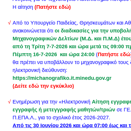
Απόφαση(εδώ)
Αναλυτική εγκύκλιος(εδώ)
Η αίτηση
(Πατήστε εδώ)
Από το Υπουργείο Παιδείας, Θρησκευμάτων και Α
Εξέταση ατόμων με αναπηρία και ειδικές εκπαιδευτ
ανακοινώνεται ότι
οι διαδικασίες για την υποβολ
Ειδικά Μαθήματα 2024.
Μηχανογραφικών Δελτίων (Μ.Δ. και Π.Μ.Δ) έτου
από τη Τρίτη 7-7-2026 και ώρα μετά τις 09:00 π
Εξεταστικά κέντρα για Αγγλικά
Πέμπτη 16-7-2026 και ώρα 24:00
(
Πατήστε εδώ
θα πρέπει να υποβάλλουν το μηχανογραφικό τους 
Εξεταστικά κέντρα Μουσικών Μαθημάτων «Μουσική
ηλεκτρονική διεύθυνση:
Ερμηνεία» και «Μουσική Αντίληψη, Θεωρία και Αρμ
https://michanografiko.it.minedu.gov.gr
(Δείτε εδώ την εγκύκλιο)
Εξεταστικά κέντρα ειδικών μαθημάτων έτους 2024 
Ενημέρωση για την «Ηλεκτρονική
Αίτηση εγγραφ
σχέδια)
εγγραφής ή μετεγγραφής μαθητών/τριών
σε ΓΕ.
Π.ΕΠΑ.Λ., για το σχολικό έτος 2026-2027.
Υποβολή δικαιολογητικών για τη χορήγηση Βεβαίω
Από τις 30 Ιουνίου 2026 και ώρα 07:00 έως και τ
Σχολικής Αθλητικής Νίκης για τους σχολικούς αγώ