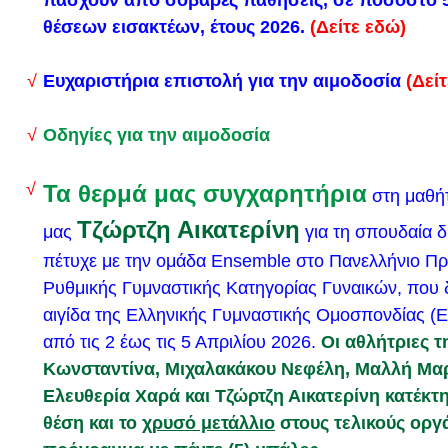
πάσχουν από σοβαρές παθήσεις, σε ποσοστό 
2.
επιστολή στους γονείς
θέσεων εισακτέων, έτους 2026.
(Δείτε εδώ)
3.
υπεύθυνη δήλωση Α
4.
υπεύθυνη δήλωση Β
Ευχαριστήρια επιστολή για την αιμοδοσία
(Δεί
Σας ενημερώνουμε ότι η Β΄ τάξη από Δευτέρα 1/4/
Οδηγίες για την αιμοδοσία
3/4/2024 θα ακολουθήσει το παρακάτω πρόγραμμα
Τα θερμά μας συγχαρητήρια
στη μαθήτ
Με την Aρ.Πρ.:2232.1/21492/2024/26-03-2024 Πρ
Τζώρτζη Αικατερίνη
μας
για τη σπουδαία 
Υπουργού Ναυτιλίας και Νησιωτικής Πολιτικής πρ
πέτυχε με την ομάδα Ensemble στο Πανελλήνιο Π
εισαγωγή συνολικά 1.820 σπουδαστών/ σπουδαστ
Ρυθμικής Γυμναστικής Κατηγορίας Γυναικών, που 
Πλοιάρχων και 923 Μηχανικών) στις Ακαδημίες Εμ
αιγίδα της Ελληνικής Γυμναστικής Ομοσπονδίας (Ε
για το ακαδημαϊκό έτος 2024-2025
.
Η προκήρυξη ε
από τις 2 έως τις 5 Απριλίου 2026.
Οι αθλήτριες τ
Κωνσταντίνα, Μιχαλακάκου Νεφέλη, Μαλλή Μα
Διαδικασίες διενέργειας των εξετάσεων για την ει
Ελευθερία Χαρά και Τζώρτζη Αικατερίνη κατέκτ
σε Τμήματα Μουσικών Σπουδών των Α.Ε.Ι.
θέση και το
χρυσό μετάλλιο
στους τελικούς οργ