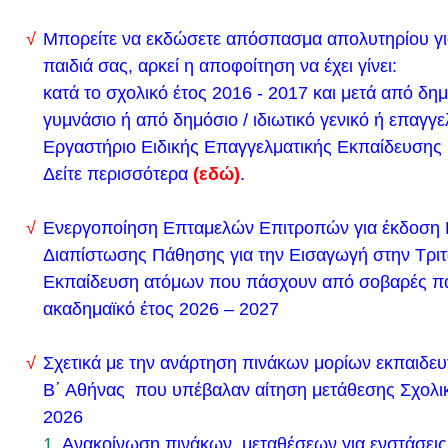
Πρόγραμμα Πανελλαδικών Εξετάσεων έτους 2024
Μπορείτε να εκδώσετε απόσπασμα απολυτηρίου γι
Σας ενημερώνουμε ότι, σε περίπτωση μη λειτουργί
παιδιά σας, αρκεί η αποφοίτηση να έχει γίνει:
Δικτύου, μπορείτε να επισκεφτείτε την ιστοσελίδα τ
κατά το σχολικό έτος 2016 - 2017 και μετά από δημό
Λυκόβρυσης και στα παρακάτω links:
γυμνάσιο ή από δημόσιο / ιδιωτικό γενικό ή επαγγε
Εργαστήριο Ειδικής Επαγγελματικής Εκπαίδευσης 
http://lykeiolykovrysis.000webhostapp.com/
Δείτε περισσότερα
(εδώ)
.
http://users.sch.gr/spougiad/
Ενόψει της έναρξης του χρονικού διαστήματος υπ
Ενεργοποίηση Επταμελών Επιτροπών για έκδοση 
ηλεκτρονικών αιτήσεων συμμετοχής των υποψηφίων
Διαπίστωσης Πάθησης για την Εισαγωγή στην Τρι
εξετάσεις του Κρατικού Πιστοποιητικού Γλωσσομάθ
Εκπαίδευση ατόμων που πάσχουν από σοβαρές πα
2023 (Παρασκευή 29-9-2023), σας αποστέλλουμε 
ακαδημαϊκό έτος 2026 – 2027
συνοπτικό ενημερωτικό έντυπο της Κεντρικής Εξετ
Επιτροπής του ΚΠΓ με θέμα «Τι είναι το Κρατικό Π
Σχετικά με την ανάρτηση πινάκων μορίων εκπαιδευ
Γλωσσομάθειας (ΚΠΓ);», προκειμένου να γνωστοπ
Β΄ Αθήνας που υπέβαλαν αίτηση μετάθεσης Σχολι
2026
ενδιαφερόμενο μαθητή και κάθε ενδιαφερόμενη μαθ
1.
Ανακοίνωση πινάκων μεταθέσεων για ενστάσεις