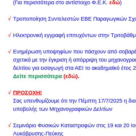
(Για περισσότερα στο αντίστοιχο Φ.Ε.Κ.
εδώ
)
Αξιωματικών και Αστυφυλάκων της Ελληνικής Αστ
Προκήρυξη (εδώ)
Τροποποίηση Συντελεστών ΕΒΕ Παραγωγικών Σχ
Προθεσμία (εδώ)
Από το Δήμο Λυκόβρυσης Πεύκης εκδόθηκε η εξής
Ηλεκτρονική εγγραφή επιτυχόντων στην Τριτοβάθμ
“Σας ενημερώνουμε ότι μετά από ευρεία σύσκεψη 
Αττικής με τον Περιφερειάρχη Αττικής κ. Γιώργο Πα
Ενημέρωση υποψηφίων που πάσχουν από σοβαρέ
εξετάζοντας όλα τα δεδομένα αφού έγινε ενημέρωσ
σχετικά με την έγκριση ή απόρριψη του μηχανογρ
Πολιτική Προστασία και από τους μετεωρολόγους 
δελτίου για εισαγωγή στα ΑΕΙ το ακαδημαϊκό έτος
Δείτε περισσότερα
(εδώ).
τα σχολεία Α’ Βάθμιας και Β΄ Βάθμιας εκπαίδευσης 
βρεφονηπιακοί και παιδικοί σταθμοί του Δήμου μα
ΠΡΟΣΟΧΗ!
κλειστά και αύριο Τρίτη 7/2/2023 λόγω έντονων κα
Σας υπενθυμίζουμε ότι την Πέμπτη 17/7/2025 η δια
φαινομένων και χιονόπτωσης. Επίσης θα παραμείν
υποβολής των Μηχανογραφικών Δελτίων
όλα τα εκπαιδευτικά τμήματα (πολιτιστικά, αθλητικ
καθώς και όλοι οι πολιτιστικοί και αθλητικοί χώροι.
Σεμινάριο Φυσικών Καταστροφών στις 19 και 20 Ιο
Τέλος , ενημερώνουμε ότι διατίθεται αλάτι στους πο
Λυκόβρυσης-Πεύκης