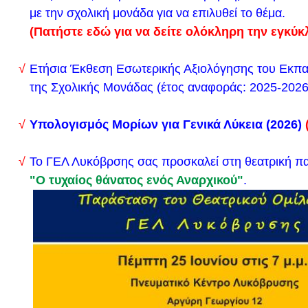
με την σχολική μονάδα για να επιλυθεί το θέμα.
Ορισμός Εξεταστικών Κέντρων για το ειδικό μάθημ
(Πατήστε εδώ για να δείτε ολόκληρη την εγκύκλ
Πανελλαδικών Εξετάσεων 2024
Ετήσια Έκθεση Εσωτερικής Αξιολόγησης του Εκπα
Η ιστοσελίδα του Λυκείου λειτουργεί σε ασφαλή λει
της Σχολικής Μονάδας (έτος αναφοράς: 2025-202
παρακάτω link:
https://likiolikovrisis.mysch.gr
Υπολογισμός Μορίων για Γενικά Λύκεια (2026)
Από το Υπουργείο Παιδείας, Θρησκευμάτων και Αθ
Το ΓΕΛ Λυκόβρσης σας προσκαλεί στη θεατρική π
ανακοινώνονται οι
Διευθύνσεις Δευτεροβάθμιας Εκ
"Ο τυχαίος θάνατος ενός Αναρχικού"
.
οποίες έχουν οριστεί ως έδρες για την υγειονομική 
πρακτική δοκιμασία (Αγωνίσματα) των υποψηφίων γ
που θα διεξαχθεί από την Δευτέρα 17 Ιουνίου 2024 
Παρασκευή 28 Ιουνίου 2024. (
Δείτε το δελτίο τύπο
Επίσης δείτε εδώ το προηγούμενο δελτίο τύπου 17
Εκ μέρους του Ινστιτούτου Βιοεπιστημών και Εφαρ