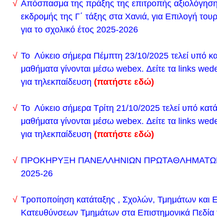
εκπρόθεσμων εγγραφών, 11-15/09/2023, δεν θα μ
Απόσπασμα της πράξης της επιτροπής αξιολόγησ
αυτόματα στο ΠΣ myschool. Υπενθυμίζεται ότι οι 
εκδρομής της Γ΄ τάξης στα Χανιά, για Επιλογή του
για το σχολικό έτος 2025-2026
αιτήσεις υποβάλλονται μέσω της εφαρμογής, αλλά:
εκτυπώνεται και προσκομίζεται με τα απαραίτητα δι
Το Λύκειο σήμερα Πέμπτη 23/10/2025 τελεί υπό κ
σχολική μονάδα, από την οποία διαβιβάζονται στην
μαθήματα γίνονται μέσω webex.
Δείτε τα links we
έγκριση.
για τηλεκπαίδευση
(πατήστε εδώ)
Παρακαλούνται όσοι μαθητές δεν έχουν κάνει ηλε
εγγραφής να την πραγματοποιήσουν το αργότερο μέ
Το Λύκειο σήμερα Τρίτη 21/10/2025 τελεί υπό κατ
5/9/2023. Περισσότερα εδώ
μαθήματα γίνονται μέσω webex.
Δείτε τα links we
Νέα κατάσταση της ύλης ανακαλύφθηκε από κβαντ
για τηλεκπαίδευση
(πατήστε εδώ)
επιστήμονες
ΠΡΟΚΗΡΥΞΗ ΠΑΝΕΛΛΗΝΙΩΝ ΠΡΩΤΑΘΛΗΜΑΤΩ
Ανακοινώθηκαν οι βάσεις 2023 για τους υποψηφίο
2025-26
Πανελληνίων Εξετάσεων. Πλέον οι υποψήφιοι μπο
εισέλθουν στην πλατφόρμα του υπουργείου Παιδεί
Τροποποίηση κατάταξης , Σχολών, Τμημάτων και 
results.it.minedu.gov.gr
προκειμένου να δουν πού 
Κατευθύνσεων Τμημάτων στα Επιστημονικά Πεδία