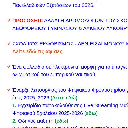
βάσεις για τις φετινές εξετάσεις καθώς και τις σχο
Πανελλαδικών Εξετάσεων του 2026.
να περάσουν.
17-07-23 Ολοκλήρωση υποβολής Μηχανογραφικών
ΠΡΟΣΟΧΗ!!!
ΑΛΛΑΓΗ ΔΡΟΜΟΛΟΓΙΩΝ ΤΟΥ ΣΧΟ
2023
ΛΕΩΦΟΡΕΙΟΥ ΓΥΜΝΑΣΙΟΥ & ΛΥΚΕΙΟΥ ΛΥΚΟΒΡ
Δείτε αναλυτικά το δελτίο τύπου του Υπουργείου Πα
ΣΧΟΛΙΚΟΣ ΕΚΦΟΒΙΣΜΟΣ - ΔΕΝ ΕΙΣΑΙ ΜΟΝΟΣ! 
Οι διαδικασίες για την υποβολή των Μηχανογραφικ
Δείτε εδώ τις αφίσες
και Π.Μ.Δ) έτους 2023 ξεκινούν από την Παρασκευ
στις 13:00μ.μ. και λήγουν τη Δευτέρα 17 Ιουλίου 20
Ένα φυλλάδιο σε ηλεκτρονική μορφή για το επάγγε
Για την υποστήριξη της υποβολής του Μ.Δ., όλα τ
αξιωματικού του εμπορικού ναυτικού
(ανεξάρτητα από την προγραμματισμένη εφημερία)
λειτουργήσουν επιπλέον την Τετάρτη 12-7-2023 και
Έναρξη λειτουργίας του Ψηφιακού Φροντιστηρίου
γ
7-2023.
έτος 2025_2026
(δείτε εδώ)
Το link για την υποβολή του Μηχανογραφικού
(
1.
Εγχειρίδιο παρακολούθησης Live Streaming Μ
Ανέλαβε καθήκοντα ο νέος Δ/ντής του Λυκείου Πά
Ψηφιακού Σχολείου 2025-2026
(εδώ)
2.
Οδηγός μαθητή
(εδώ)
ΠΡΟΣΚΛΗΣΗ