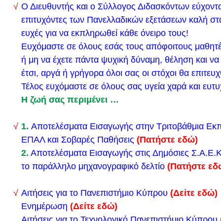
Ο Διευθυντής και ο Σύλλογος Διδασκόντων εύχοντα
ΠΡΟΓΡΑΜΜΑ ΕΙΔΙΚΗΣ ΕΞΕΤΑΣΤΙΚΗΣ ΠΕΡΙΟΔΟΥ
επιτυχόντες των Πανελλαδικών εξετάσεων καλή στα
ΔΙΚΑΙΟΛΟΓΗΜΕΝΑ ΑΠΟΝΤΕΣ
ευχές για να εκπληρωθεί κάθε όνειρο τους!
Ευχόμαστε σε όλους εσάς τους απόφοιτους μαθητέ
ή μη να έχετε πάντα ψυχική δύναμη, θέληση και να 
έτσι, αργά ή γρήγορα όλοι σας οι στόχοι θα επιτευ
ΠΡΟΓΡΑΜΜΑ ΕΝΔΟΣΧΟΛΙΚΩΝ ΕΞΕΤΑΣΕΩΝ ΜΑΙΟ
Τέλος ευχόμαστε σε όλους σας υγεία χαρά και ευτυ
2024
Η ζωή σας περιμένει …
1.
Αποτελέσματα Εισαγωγής στην Τριτοβάθμια Εκ
ΠΡΟΓΡΑΜΜΑ ΠΑΝΕΛΛΑΔΙΚΩΝ ΕΞΕΤΑΣΕΩΝ 202
ΕΠΑΛ και Σοβαρές Παθήσεις
(Πατήστε εδώ)
ΗΜΕΡΗΣΙΩΝ ΚΑΙ ΕΣΠΕΡΙΝΩΝ ΓΕΛ
2.
Αποτελέσματα Εισαγωγής στις Δημόσιες Σ.Α.Ε.Κ
το παράλληλο μηχανογραφικό δελτίο
(Πατήστε εδ
Απόφαση κατανομής υποψηφίων με αναπηρία και ε
εκπαιδευτικές ανάγκες ή ειδικές μαθησιακές δυσκολ
Αιτήσεις για το Πανεπιστήμιο Κύπρου
(Δείτε εδώ)
3699/2008, σε Β.Κ. και Ε.Ε.Κ. στις Πανελλαδικές Ε
Ενημέρωση
(Δείτε εδώ)
Λυκείων έτους 2024
Αιτήσεις για το Τεχνολογικό Πανεπιστήμιο Κύπρου