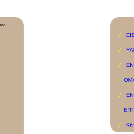
ado)
ΕΙ
ΥΛ
ΕΝ
ΟΜ
ΕΝ
ΕΠ
Κι